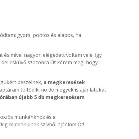
dtam: gyors, pontos és alapos, ha
at és mivel nagyon elégedett voltam vele, így
 idei esküvő szezonra Őt kérem meg, hogy
gukért beszélnek,
a megkeresések
naptáram töltődik, no de megyek is ajánlatokat
4 órában újabb 5 db megkeresésem
 közös munkánkhoz és a
leg mindenkinek szívből ajánlom Őt!