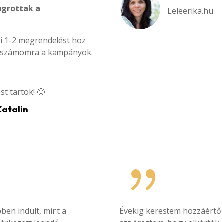
grottak a
Leleerika.hu
i 1-2 megrendelést hoz
ak számomra a kampányok.
st tartok! 🙂
Katalin
{
ben indult, mint a
Évekig kerestem hozzáértő 