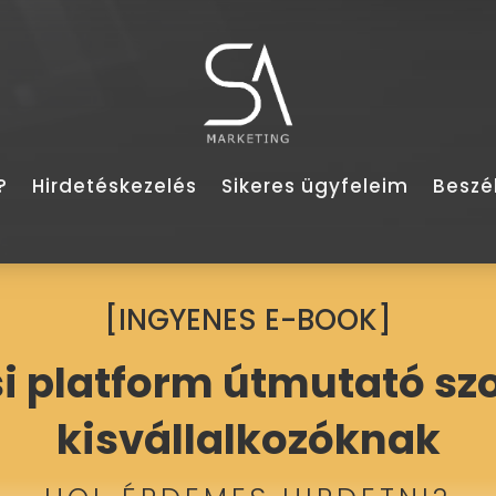
?
Hirdetéskezelés
Sikeres ügyfeleim
Beszé
[INGYENES E-BOOK]
i platform útmutató sz
kisvállalkozóknak