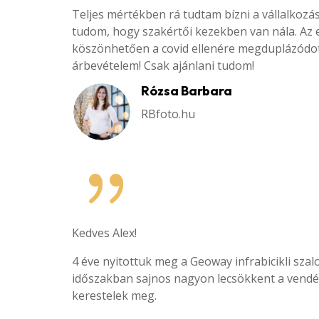
Teljes mértékben rá tudtam bízni a vállalkoz
tudom, hogy szakértői kezekben van nála. A
köszönhetően a covid ellenére megduplázódot
árbevételem! Csak ajánlani tudom!
Rózsa Barbara
RBfoto.hu
{
Kedves Alex!
4 éve nyitottuk meg a Geoway infrabicikli szal
időszakban sajnos nagyon lecsökkent a vend
kerestelek meg.