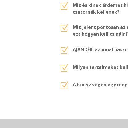
Z
Mit és kinek érdemes hi
csatornák kellenek?
Z
Mit jelent pontosan az
ezt hogyan kell csinálni
Z
AJÁNDÉK: azonnal haszn
Z
Milyen tartalmakat kel
Z
A könyv végén egy megl