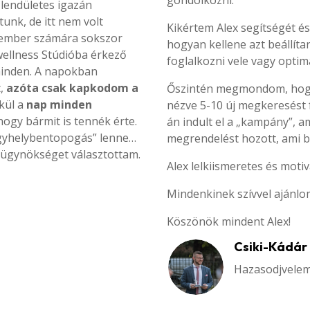
gondolkozni.
 lendületes igazán
unk, de itt nem volt
Kikértem Alex segítségét és
 ember számára sokszor
hogyan kellene azt beállít
wellness Stúdióba érkező
foglalkozni vele vagy optima
inden. A napokban
t,
azóta csak kapkodom a
Őszintén megmondom, hogy 
kül a
nap minden
nézve 5-10 új megkeresést
hogy bármit is tennék érte.
án indult el a „kampány”, a
gyhelybentopogás” lenne…
megrendelést hozott, ami b
ngügynökséget
választottam.
Alex lelkiismeretes és motiv
Mindenkinek szívvel ajánlo
Köszönök mindent Alex!
Csiki-Kádár
Hazasodjvele