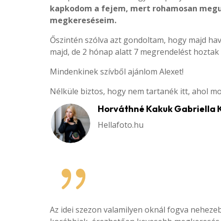
kapkodom a fejem, mert rohamosan megu
megkereséseim.
Őszintén szólva azt gondoltam, hogy majd hav
majd, de 2 hónap alatt 7 megrendelést hozt
Mindenkinek szívből ajánlom Alexet!
Nélküle biztos, hogy nem tartanék itt, ahol mo
Horváthné Kakuk Gabriella 
Hellafoto.hu
{
Az idei szezon valamilyen oknál fogva nehezeb