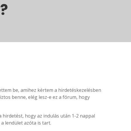
m?
zettem be, amihez kértem a hirdetéskezelésben
iztos benne, elég lesz-e ez a fórum, hogy
i a hirdetést, hogy az indulás után 1-2 nappal
a lendület azóta is tart.