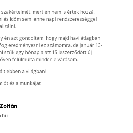
 szakértelmét, mert én nem is értek hozzá,
ani és időm sem lenne napi rendszerességgel
lizálni.
én azt gondoltam, hogy majd havi átlagban
 fog eredményezni ez számomra, de január 13-
mi
szűk egy hónap alatt 15 leszerződött új
őven felülmúlta minden elvárásom.
ált ebben a világban!
m őt és a munkáját.
 Zoltán
m.hu