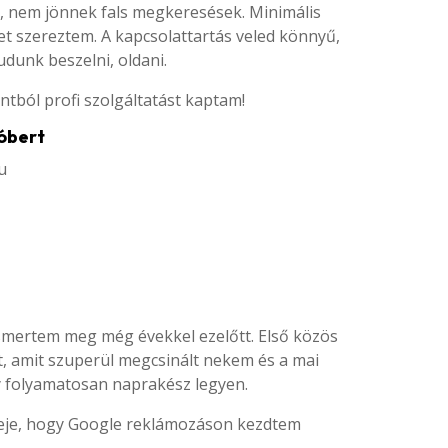
tot, nem jönnek fals megkeresések. Minimális
et szereztem. A kapcsolattartás veled könnyű,
dunk beszelni, oldani.
ból profi szolgáltatást kaptam!
óbert
u
 ismertem meg még évekkel ezelőtt. Első közös
, amit szuperül megcsinált nekem és a mai
ogy folyamatosan naprakész legyen.
 ideje, hogy Google reklámozáson kezdtem