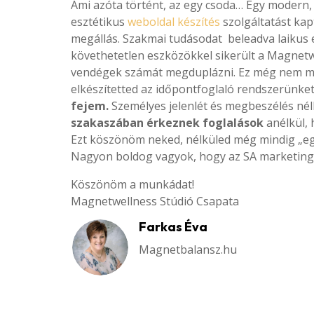
Ami azóta történt, az egy csoda… Egy modern,
esztétikus
weboldal készítés
szolgáltatást kapt
megállás. Szakmai tudásodat beleadva laikus
követhetetlen eszközökkel sikerült a Magnet
vendégek számát megduplázni. Ez még nem m
elkészítetted az időpontfoglaló rendszerünke
fejem.
Személyes jelenlét és megbeszélés nél
szakaszában érkeznek foglalások
anélkül, 
Ezt köszönöm neked, nélküled még mindig „e
Nagyon boldog vagyok, hogy az SA marketi
Köszönöm a munkádat!
Magnetwellness Stúdió Csapata
Farkas Éva
Magnetbalansz.hu