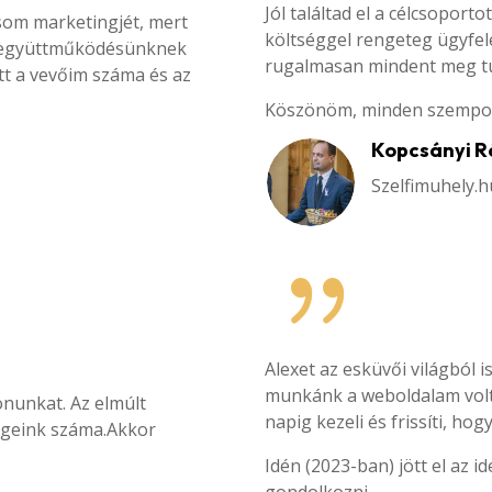
Jól találtad el a célcsopor
ásom marketingjét, mert
költséggel rengeteg ügyfel
z együttműködésünknek
rugalmasan mindent meg tu
t a vevőim száma és az
Köszönöm, minden szempont
Kopcsányi R
Szelfimuhely.h
{
Alexet az esküvői világból
munkánk a weboldalam volt
onunkat. Az elmúlt
napig kezeli és frissíti, h
égeink száma.Akkor
Idén (2023-ban) jött el az