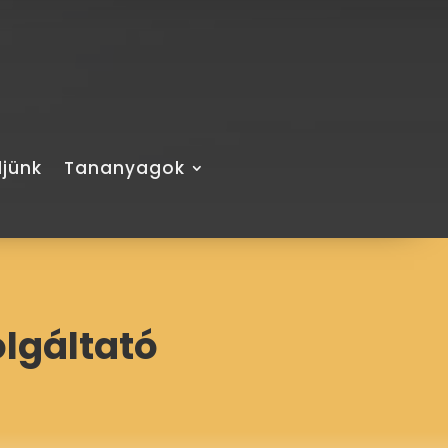
ljünk
Tananyagok
olgáltató