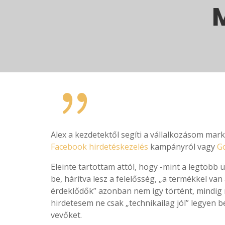
M
{
Alex a kezdetektől segíti a vállalkozásom mark
Facebook hirdetéskezelés
kampányról vagy
Go
Eleinte tartottam attól, hogy -mint a legtöbb
be, hárítva lesz a felelősség, „a termékkel van
érdeklődők” azonban nem igy történt, mindig 
hirdetesem ne csak „technikailag jól” legyen b
vevőket.