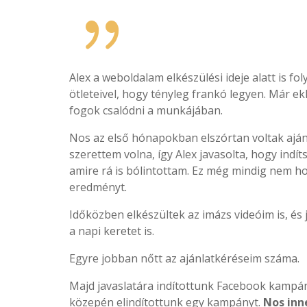
{
Alex a weboldalam elkészülési ideje alatt is f
ötleteivel, hogy tényleg frankó legyen. Már 
fogok csalódni a munkájában.
Nos az első hónapokban elszórtan voltak aján
szerettem volna, így Alex javasolta, hogy ind
amire rá is bólintottam.
Ez még mindig nem hoz
eredményt.
Időközben elkészültek az imázs videóim is, és
a napi keretet is.
Egyre jobban nőtt az ajánlatkéréseim száma.
Majd javaslatára indítottunk Facebook kampány
közepén elindítottunk egy kampányt.
Nos inn