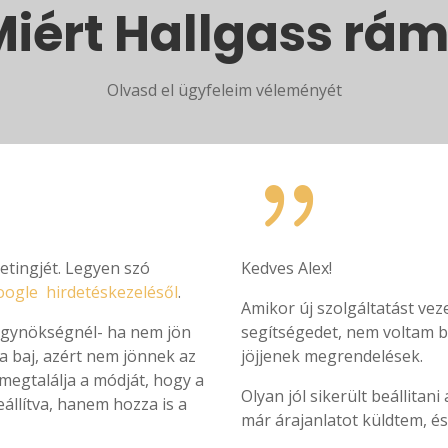
iért Hallgass rá
Olvasd el ügyfeleim véleményét
{
etingjét. Legyen szó
Kedves Alex!
ogle hirdetéskezelésől
.
Amikor új szolgáltatást ve
 ügynökségnél- ha nem jön
segítségedet, nem voltam b
 a baj, azért nem jönnek az
jöjjenek megrendelések.
megtalálja a módját, hogy a
Olyan jól sikerült beállitan
eállítva, hanem hozza is a
már árajanlatot küldtem, és 