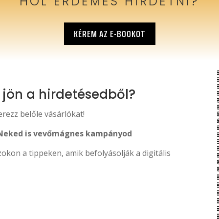
HOL ÉRDEMES HIRDETNI?
KÉREM AZ E-BOOKOT
 jön a hirdetésedből?
rezz belőle vásárlókat!
re Neked is vevőmágnes kampányod
okon a tippeken, amik befolyásolják a digitális