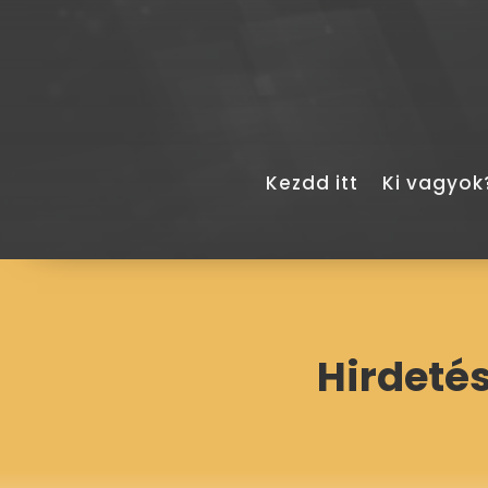
Kezdd itt
Ki vagyok
Hirdetés