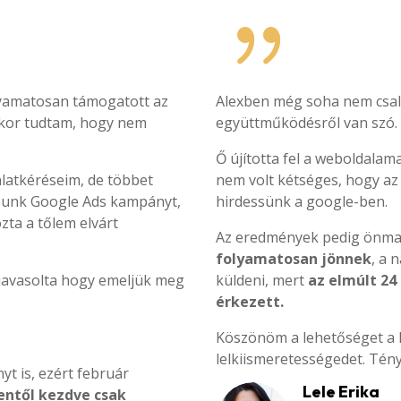
{
olyamatosan támogatott az
Alexben még soha nem csaló
ekkor tudtam, hogy nem
együttműködésről van szó.
Ő újította fel a weboldalam
latkéréseim, de többet
nem volt kétséges, hogy az
ítsunk Google Ads kampányt,
hirdessünk a google-ben.
ta a tőlem elvárt
Az eredmények pedig önma
folyamatosan jönnek
, a 
 javasolta hogy emeljük meg
küldeni, mert
az elmúlt 2
érkezett.
Köszönöm a lehetőséget a
lelkiismeretességedet.
Tény
t is, ezért február
Lele Erika
entől kezdve csak