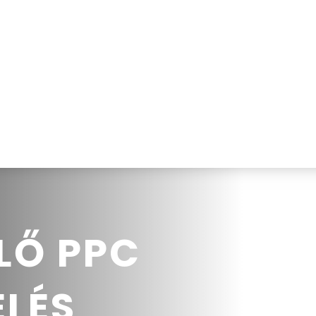
?
Hirdetéskezelés
Sikeres ügyfeleim
Beszé
LŐ PPC
ELÉS