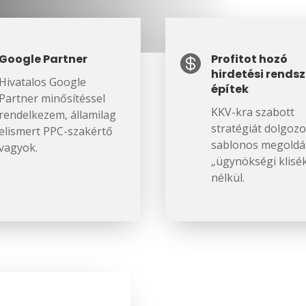
Google Partner
Profitot hozó

hirdetési rendsz
Hivatalos Google
építek
Partner minősítéssel
KKV-kra szabott
rendelkezem, államilag
stratégiát dolgozo
elismert PPC-szakértő
sablonos megoldá
vagyok.
„ügynökségi klisé
nélkül.