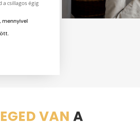
 a csillagos égig
, mennyivel
ött.
LEGED VAN
A