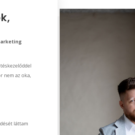
k,
marketing
etéskezelőddel
or nem az oka,
ését láttam