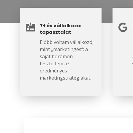
7+ év vállalkozói


tapasztalat
Előbb voltam vállalkozó,
mint „marketinges”: a
saját bőrömön
teszteltem az
eredményes
marketingstratégiákat.