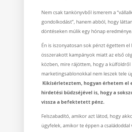
Nem csak tankönyvből ismerem a “vállal
gondolkodást”, hanem abból, hogy látta
döntéseken múlik egy hónap eredménye
Én is iszonyatosan sok pénzt égettem el
összerakott kampányok miatt az első cé
közben, mire rájöttem, hogy a külföldről
marketingsablonokkal nem leszek tele üg
Kikísérleteztem, hogyan érhetem el e
hirdetési büdzséjével is, hogy a soks
vissza a befektetett pénz.
Felszabadító, amikor azt látod, hogy akko
ügyfelek, amikor te éppen a családoddal 