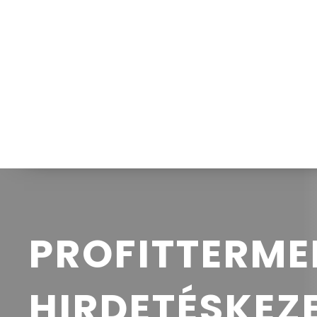
Kezdd itt
Ki vagyok
PROFITTERME
HIRDETÉSKEZ