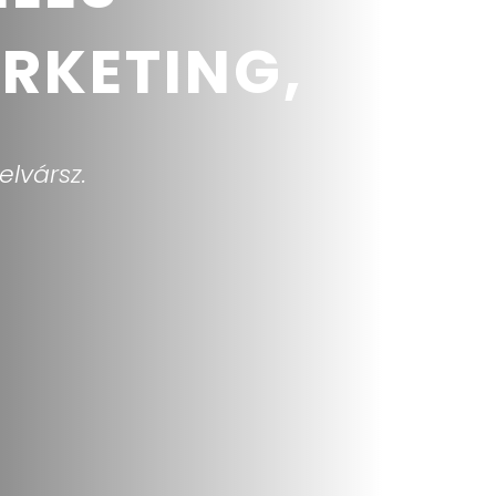
RKETING,
elvársz.