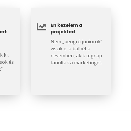
Én kezelem a

ert
projekted
Nem „beugró juniorok”
viszik el a balhét a
k ki,
nevemben, akik tegnap
sok és
tanulták a marketinget.
k”