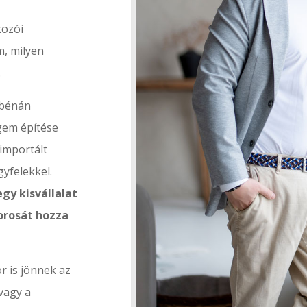
kozói
m, milyen
.
 bénán
gem építése
 importált
yfelekkel.
gy kisvállalat
zorosát hozza
r is jönnek az
vagy a