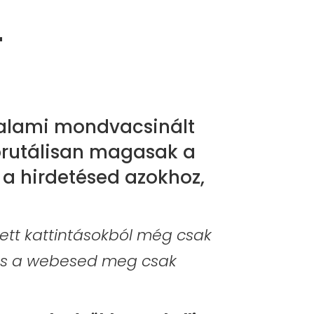
L
 valami mondvacsinált
brutálisan magasak a
t a hirdetésed azokhoz,
tett kattintásokból még csak
 és a webesed meg csak