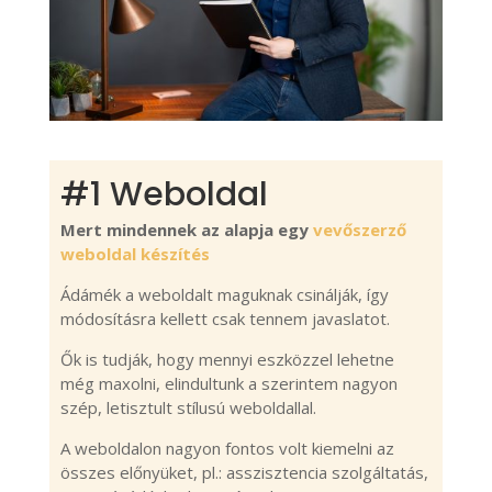
#1 Weboldal
Mert mindennek az alapja egy
vevőszerző
weboldal készítés
Ádámék a weboldalt maguknak csinálják, így
módosításra kellett csak tennem javaslatot.
Ők is tudják, hogy mennyi eszközzel lehetne
még maxolni, elindultunk a szerintem nagyon
szép, letisztult stílusú weboldallal.
A weboldalon nagyon fontos volt kiemelni az
összes előnyüket, pl.: asszisztencia szolgáltatás,