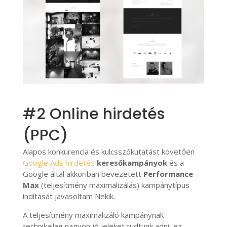
#2 Online hirdetés
(PPC)
Alapos konkurencia és kulcsszókutatást követően
Google Ads hirdetés
keresőkampányok
és a
Google által akkoriban bevezetett
Performance
Max
(teljesítmény maximalizálás) kampánytípus
indítását javasoltam Nekik.
A teljesítmény maximalizáló kampánynak
technikailag nagyon jó jeleket tudtunk adni, ez