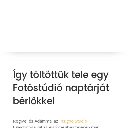
Így töltöttük tele egy
Fotóstúdió naptárját
bérlőkkel
Regivel és Ádámmal az
Insigno Studio
tulajdonosaival az első megbeszélésen már